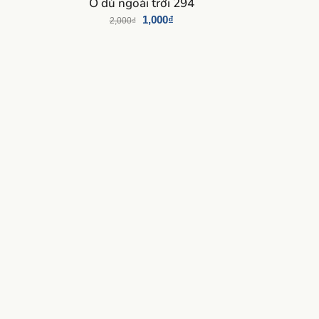
Ô dù ngoài trời 294
1,000
₫
2,000
₫