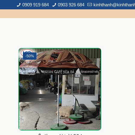
0909 919 684
0903 926 684
kinhthanh@kinhthan
-50%