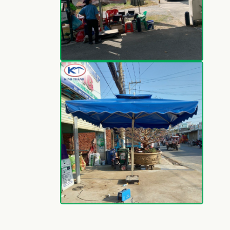
Trụ sở: 506/15/38 Đường 3/2, P.14, Q.10, Tp.HCM
Xưởng sản xuất: 18 Lý Đạo Thành, P.16, Q.8, TP.HCM
Hotline:
0909 919 684
–
0903 926 684
Email:
kinhthanh@kinhthanhco.com