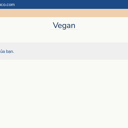
hco.com
Vegan
ủa bạn.