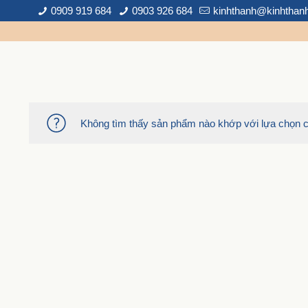
0909 919 684
0903 926 684
kinhthanh@kinhthan
Không tìm thấy sản phẩm nào khớp với lựa chọn c