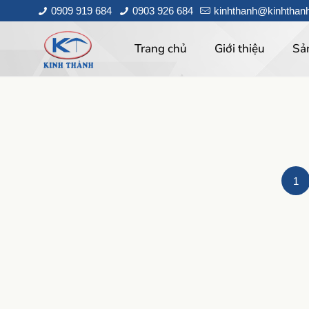
0909 919 684
0903 926 684
kinhthanh@kinhthan
Trang chủ
Giới thiệu
Sả
1