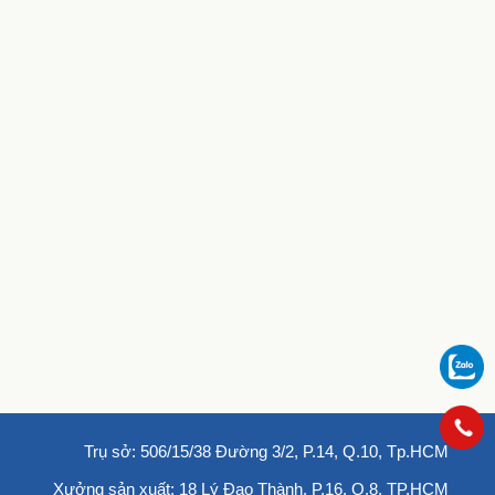
Trụ sở: 506/15/38 Đường 3/2, P.14, Q.10, Tp.HCM
Xưởng sản xuất: 18 Lý Đạo Thành, P.16, Q.8, TP.HCM