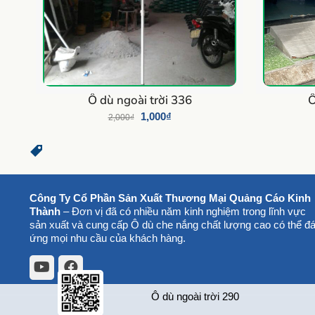
Ô dù ngoài trời 336
Ô
1,000
₫
2,000
₫
Công Ty Cổ Phần Sản Xuất Thương Mại Quảng Cáo Kinh
Thành
– Đơn vị đã có nhiều năm kinh nghiệm trong lĩnh vực
sản xuất và cung cấp Ô dù che nắng chất lượng cao có thể đ
ứng mọi nhu cầu của khách hàng.
Ô dù ngoài trời 290