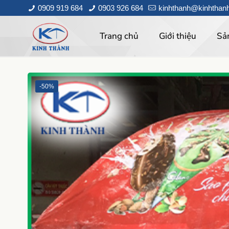
0909 919 684
0903 926 684
kinhthanh@kinhthan
Trang chủ
Giới thiệu
Sả
-50%