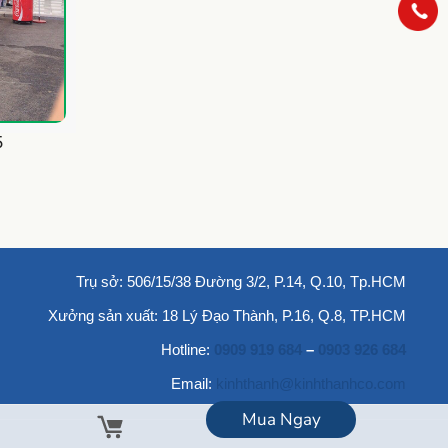
5
Trụ sở: 506/15/38 Đường 3/2, P.14, Q.10, Tp.HCM
Xưởng sản xuất: 18 Lý Đạo Thành, P.16, Q.8, TP.HCM
Hotline:
0909 919 684
–
0903 926 684
Email:
kinhthanh@kinhthanhco.com
Mua Ngay