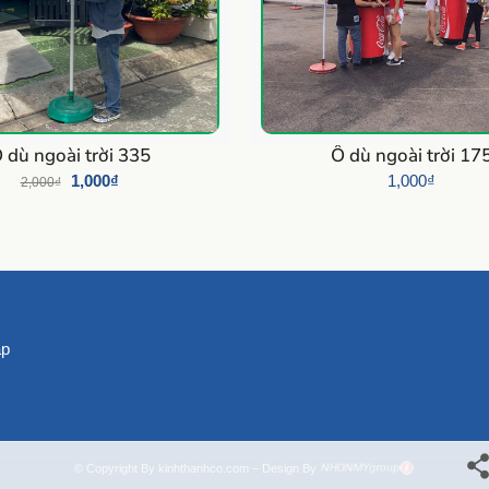
 dù ngoài trời 335
Ô dù ngoài trời 17
1,000
₫
1,000
₫
2,000
₫
áp
© Copyright By kinhthanhco.com – Design By