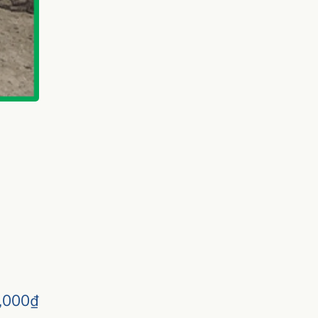
,000
₫